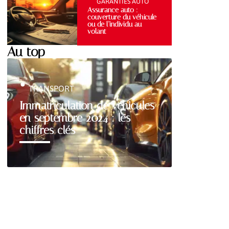
GARANTIES AUTO
Assurance auto :
couverture du véhicule
ou de l’individu au
volant
Au top
TRANSPORT
Immatriculation de véhicules
en septembre 2024 : les
chiffres clés