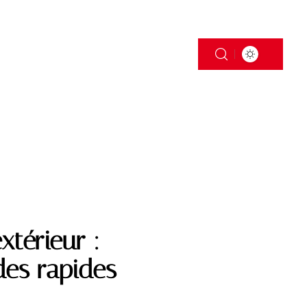
S
TRANSPORT
xtérieur :
des rapides