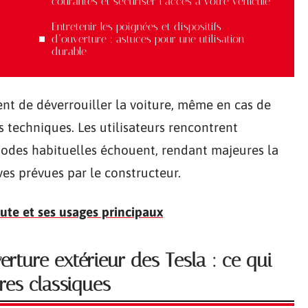
courantes et sécuriser l’accès à votre véhicule
Entretenir les poignées et dispositifs
d’ouverture : astuces pour une utilisation
durable
ent de déverrouiller la voiture, même en cas de
 techniques. Les utilisateurs rencontrent
hodes habituelles échouent, rendant majeures la
ves prévues par le constructeur.
 ute et ses usages principaux
rture extérieur des Tesla : ce qui
res classiques