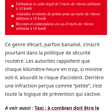
Définition et cadre légal de l’excès de vitesse inférieur
à 10 km/h
Amendes et retraits de points pour un excès de vitesse
inférieur à 10 km/h
Recours et contestations en cas d’excès de vitesse
inférieur à 10 km/h
Ce genre d’écart, parfois banalisé, s’inscrit
pourtant dans la politique de sécurité
routière. Les autorités rappellent que
chaque kilomètre-heure en trop, si minime
soit-il, alourdit le risque d’accident. Derrière
une infraction perçue comme “petite”, c’est
toute la logique de prévention qui s’active.
A voir aussi :
Taxi : à combien doit être le