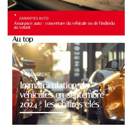
GARANTIES AUTO
Assurance auto : couverture du véhicule ou de l’individu
au volant
Au top
TRANSPORT
Immatriculation de
véhicules en septembre
2024 : les chiffres clés