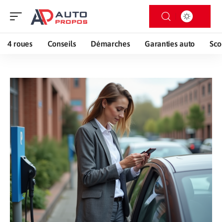
4 roues
Conseils
Démarches
Garanties auto
Sco