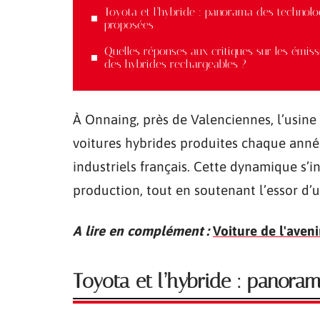
Toyota et l’hybride : panorama des technolo
proposées
Quelles réponses aux critiques sur les émiss
des hybrides rechargeables ?
À Onnaing, près de Valenciennes, l’usine
voitures hybrides produites chaque année
industriels français. Cette dynamique s’in
production, tout en soutenant l’essor d’u
A lire en complément :
Voiture de l'aven
Toyota et l’hybride : panora