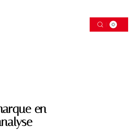
S
TRANSPORT
 marque en
analyse