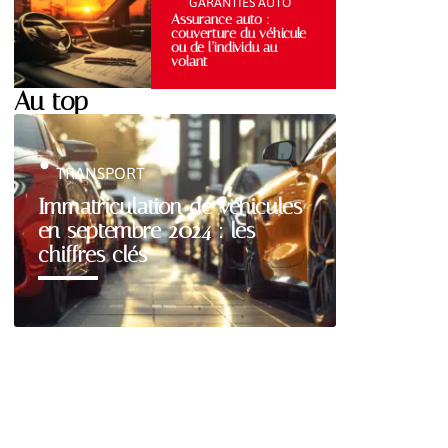
GARANTIES AUTO
Assurance auto :
couverture du véhicule
ou de l’individu au
volant
Au top
TRANSPORT
Immatriculation de véhicules
en septembre 2024 : les
chiffres clés