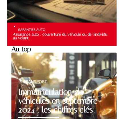
GARANTIES AUTO
Assurance auto : couverture du véhicule ou de l’individu
au volant
Au top
TRANSPORT
Immatriculation de
véhicules en septembre
2024 : les chiffres clés