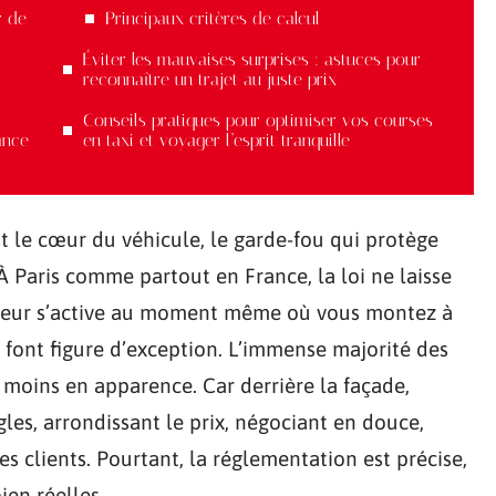
r de
Principaux critères de calcul
Éviter les mauvaises surprises : astuces pour
reconnaître un trajet au juste prix
Conseils pratiques pour optimiser vos courses
rance
en taxi et voyager l’esprit tranquille
t le cœur du véhicule, le garde-fou qui protège
 Paris comme partout en France, la loi ne laisse
pteur s’active au moment même où vous montez à
ui font figure d’exception. L’immense majorité des
u moins en apparence. Car derrière la façade,
les, arrondissant le prix, négociant en douce,
s clients. Pourtant, la réglementation est précise,
ien réelles.