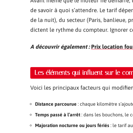
Avant même que le moteur ne démarre, un
de savoir à quoi s’attendre. Le tarif dép
de la nuit), du secteur (Paris, banlieue, p
dictent le rythme du compteur. Ignorer ce 
A découvrir également :
Prix location fo
Les éléments qui influent sur le co
Voici les principaux facteurs qui modifie
Distance parcourue
: chaque kilomètre s’ajout
Temps passé à l’arrêt
: dans les bouchons, le 
Majoration nocturne ou jours fériés
: le tarif 