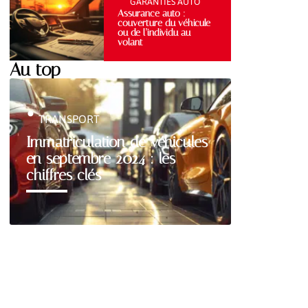
GARANTIES AUTO
Assurance auto :
couverture du véhicule
ou de l’individu au
volant
Au top
TRANSPORT
Immatriculation de véhicules
en septembre 2024 : les
chiffres clés