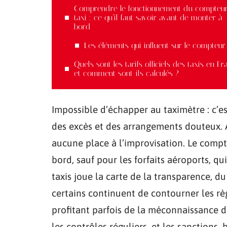
Comprendre le fonctionnement du compteu
taxi : ce qu’il faut savoir avant de monter à
bord
Les éléments qui influent sur le compteur
Quels sont les tarifs officiels des taxis en F
et comment sont-ils calculés ?
Impossible d’échapper au taximètre : c’es
des excès et des arrangements douteux. À
aucune place à l’improvisation. Le com
bord, sauf pour les forfaits aéroports, q
taxis joue la carte de la transparence, d
certains continuent de contourner les règ
profitant parfois de la méconnaissance de
les contrôles réguliers, et les sanctions, b