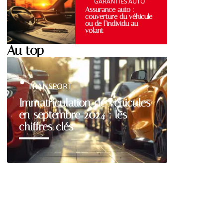
GARANTIES AUTO
Assurance auto :
couverture du véhicule
ou de l’individu au
volant
Au top
TRANSPORT
Immatriculation de véhicules
en septembre 2024 : les
chiffres clés