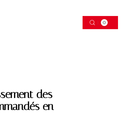
S
TRANSPORT
assement des
ommandés en