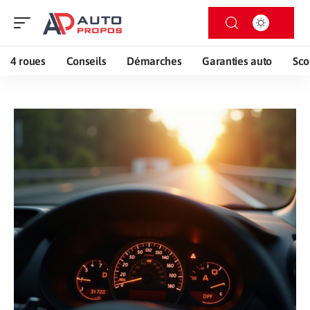
4 roues
Conseils
Démarches
Garanties auto
Sco