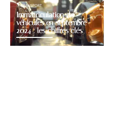
TRANSPORT
Immatriculation de
véhicules en septembre
2024 : les chiffres clés
Contact
Mentions Légales
Sitemap
© 2025 | autopropos.fr