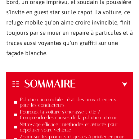
bord, un orage imprévu, et soudain la poussière
s’invite en guest star sur le capot. La voiture, ce
refuge mobile qu’on aime croire invincible, finit
toujours par se muer en repaire à particules et à
traces aussi voyantes qu’un graffiti sur une
façade blanche.
SOMMAIRE
Pollution automobile : état des lieux et enjeux
pour les conducteurs
Pourquoi la voiture s’encrasse-t-elle ?
Comprendre les causes de la pollution interne
Nettoyage efficace : méthodes et astuces pour
dépolluer votre véhicule
Zoom sur les produits et gestes à privilégier pour