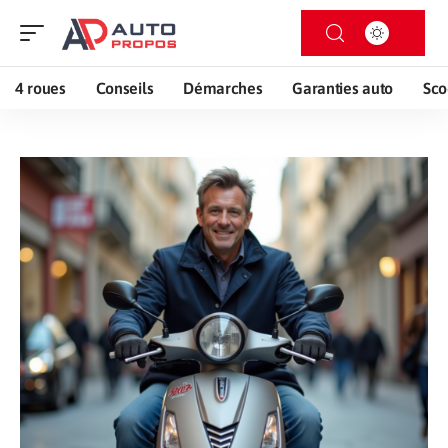
4 roues
Conseils
Démarches
Garanties auto
Sco