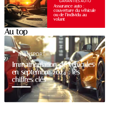
GARANTIES AUTO
Assurance auto :
couverture du véhicule
ou de l’individu au
volant
Au top
TRANSPORT
Immatriculation de véhicules
en septembre 2024 : les
chiffres clés