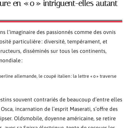
re en « o » intriguent-elles autant
ans l’imaginaire des passionnés comme des ovnis
osité particulière : diversité, tempérament, et
ructeurs, disséminés sur tous les continents,
mondiale :
rline allemande, le coupé italien : la lettre « o » traverse
estins souvent contrariés de beaucoup d’entre elles
 Osca, incarnation de l’esprit Maserati, s’offre des
clipser. Oldsmobile, doyenne américaine, se retire
, avec sa Spirra électrique, tente de secouer les