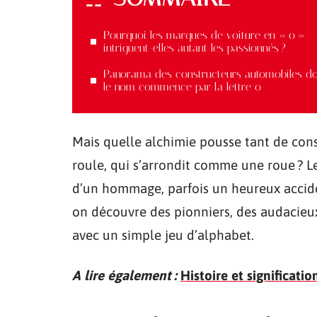
Pourquoi les marques de voiture en « o »
intriguent-elles autant les passionnés ?
Panorama des constructeurs automobiles d
le nom commence par la lettre o
Mais quelle alchimie pousse tant de constr
roule, qui s’arrondit comme une roue ? Le
d’un hommage, parfois un heureux acciden
on découvre des pionniers, des audacieux,
avec un simple jeu d’alphabet.
A lire également :
Histoire et significat