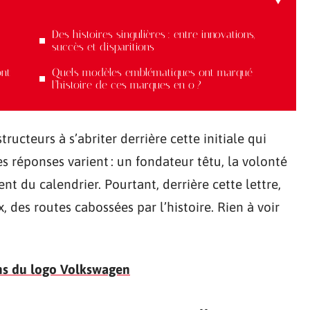
Des histoires singulières : entre innovations,
succès et disparitions
ont
Quels modèles emblématiques ont marqué
l’histoire de ces marques en o ?
ucteurs à s’abriter derrière cette initiale qui
s réponses varient : un fondateur têtu, la volonté
t du calendrier. Pourtant, derrière cette lettre,
 des routes cabossées par l’histoire. Rien à voir
ions du logo Volkswagen