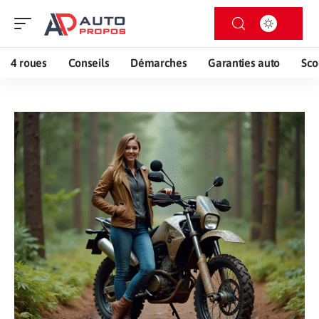
4 roues
Conseils
Démarches
Garanties auto
Sco