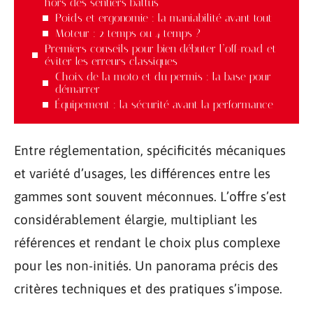
hors des sentiers battus
Poids et ergonomie : la maniabilité avant tout
Moteur : 2 temps ou 4 temps ?
Premiers conseils pour bien débuter l’off-road et
éviter les erreurs classiques
Choix de la moto et du permis : la base pour
démarrer
Équipement : la sécurité avant la performance
Entre réglementation, spécificités mécaniques
et variété d’usages, les différences entre les
gammes sont souvent méconnues. L’offre s’est
considérablement élargie, multipliant les
références et rendant le choix plus complexe
pour les non-initiés. Un panorama précis des
critères techniques et des pratiques s’impose.