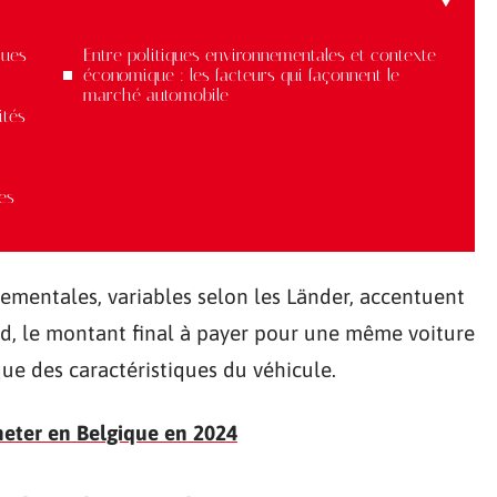
dues
Entre politiques environnementales et contexte
économique : les facteurs qui façonnent le
marché automobile
ités
es
nementales, variables selon les Länder, accentuent
nd, le montant final à payer pour une même voiture
ue des caractéristiques du véhicule.
heter en Belgique en 2024