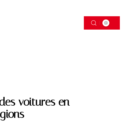
S
TRANSPORT
 des voitures en
égions