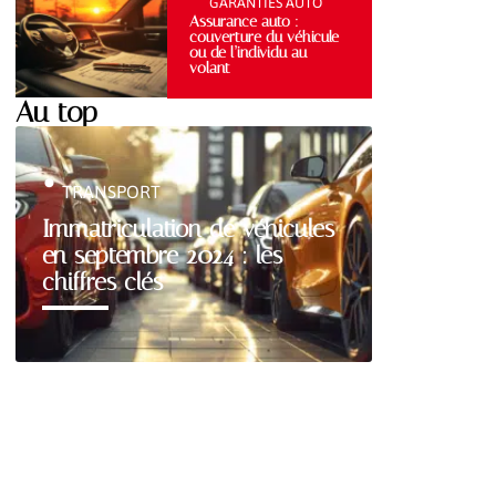
GARANTIES AUTO
Assurance auto :
couverture du véhicule
ou de l’individu au
volant
Au top
TRANSPORT
Immatriculation de véhicules
en septembre 2024 : les
chiffres clés