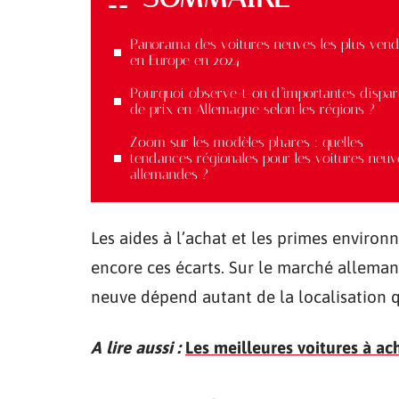
Panorama des voitures neuves les plus ven
en Europe en 2024
Pourquoi observe-t-on d’importantes dispar
de prix en Allemagne selon les régions ?
Zoom sur les modèles phares : quelles
tendances régionales pour les voitures neuv
allemandes ?
Les aides à l’achat et les primes environ
encore ces écarts. Sur le marché allema
neuve dépend autant de la localisation q
A lire aussi :
Les meilleures voitures à ac