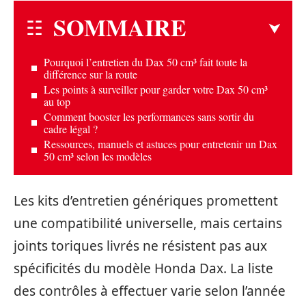
SOMMAIRE
Pourquoi l’entretien du Dax 50 cm³ fait toute la
différence sur la route
Les points à surveiller pour garder votre Dax 50 cm³
au top
Comment booster les performances sans sortir du
cadre légal ?
Ressources, manuels et astuces pour entretenir un Dax
50 cm³ selon les modèles
Les kits d’entretien génériques promettent
une compatibilité universelle, mais certains
joints toriques livrés ne résistent pas aux
spécificités du modèle Honda Dax. La liste
des contrôles à effectuer varie selon l’année