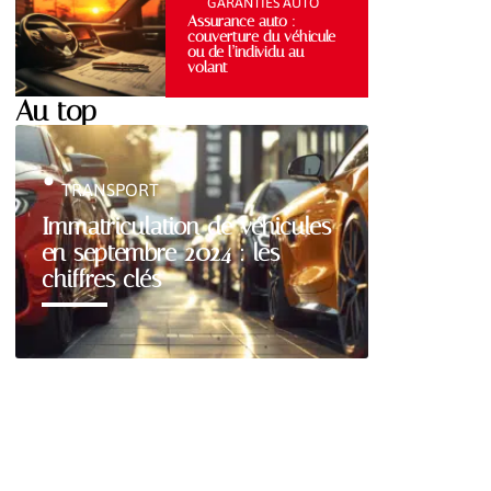
GARANTIES AUTO
Assurance auto :
couverture du véhicule
ou de l’individu au
volant
Au top
TRANSPORT
Immatriculation de véhicules
en septembre 2024 : les
chiffres clés