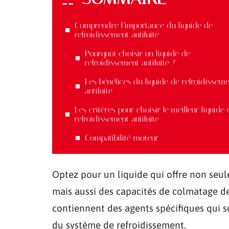
Comprendre l’importance du liquide de
refroidissement antifuite
Pourquoi choisir un liquide de
refroidissement antifuite ?
Les bénéfices du liquide de refroidissem
antifuite
Les critères pour choisir le meilleur liquide 
refroidissement antifuite
Compatibilité moteur
Optez pour un liquide qui offre non seul
mais aussi des capacités de colmatage des
contiennent des agents spécifiques qui sce
du système de refroidissement.