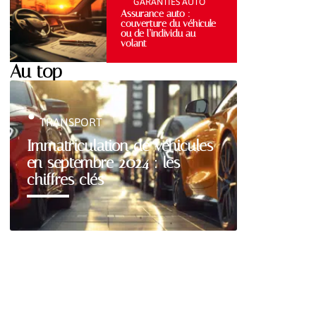
GARANTIES AUTO
Assurance auto :
couverture du véhicule
ou de l’individu au
volant
Au top
TRANSPORT
Immatriculation de véhicules
en septembre 2024 : les
chiffres clés