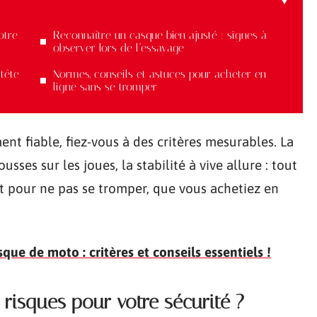
otre
Reconnaître un casque bien ajusté : signes à
observer lors de l’essayage
tête
Normes, conseils et astuces pour acheter en
ligne sans se tromper
ent fiable, fiez-vous à des critères mesurables. La
sses sur les joues, la stabilité à vive allure : tout
 pour ne pas se tromper, que vous achetiez en
ue de moto : critères et conseils essentiels !
risques pour votre sécurité ?