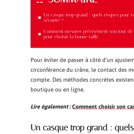
Un casque trop grand : quels risques pour v
sécurité ?
Comment mesurer précisément son tour de 
pour choisir la bonne taille
Pour éviter de passer à côté d’un ajustem
circonférence du crâne, le contact des mou
compte. Des méthodes concrètes existent
boutique ou en ligne.
Lire également :
Comment choisir son casq
Un casque trop grand : quels 