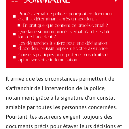
Procès-verbal de police : pourquoi ce document
est-il si déterminant après un accident ?
En pratique, que contient ce procès-verbal ?
Que faire si aucun procès-verbal n’a été établi
lors de l’accident ?
Les démarches à suivre pour une déclaration
d’accident réussie auprès de votre assurance
Conseils pratiques pour protéger vos droits et
optimiser votre indemnisation
Il arrive que les circonstances permettent de
s’affranchir de l’intervention de la police,
notamment grâce à la signature d’un constat
amiable par toutes les personnes concernées.
Pourtant, les assureurs exigent toujours des
documents précis pour étayer leurs décisions et